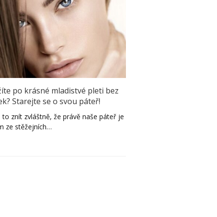
íte po krásné mladistvé pleti bez
ek? Starejte se o svou páteř!
to znít zvláštně, že právě naše páteř je
m ze stěžejních…