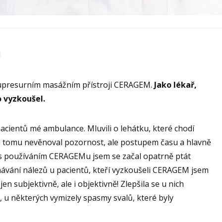
!
akupresurním masážním přístroji CERAGEM.
Jako lékař,
o vyzkoušel.
pacientů mé ambulance. Mluvili o lehátku, které chodí
m tomu nevěnoval pozornost, ale postupem času a hlavně
 s používáním CERAGEMu jsem se začal opatrně ptát
návání nálezů u pacientů, kteří vyzkoušeli CERAGEM jsem
ejen subjektivně, ale i objektivně! Zlepšila se u nich
, u některých vymizely spasmy svalů, které byly