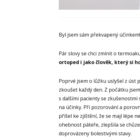
Byl jsem sám překvapený účinkem
Pár slovy se chci zmínit o termo
ortoped i jako člověk, který si h
Poprvé jsem o lůžku uslyšel z úst 
zkoušet každý den. Z počátku jse
s dalšími pacienty se zkušenostmi
na účinky. Při pozorování a porov
přišel ke zjištění, že se mají lépe n
ohebnost páteře, zlepšila se chůze
doprovázeny bolestivými stavy.