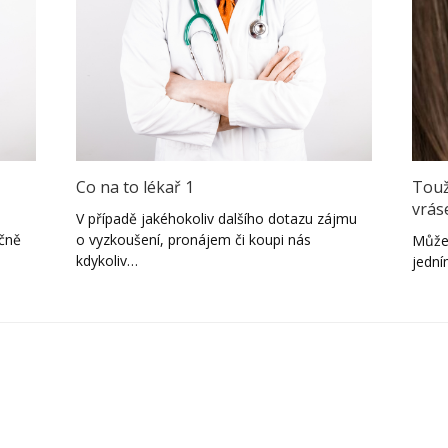
Co na to lékař 1
Touž
vrás
V případě jakéhokoliv dalšího dotazu zájmu
čně
o vyzkoušení, pronájem či koupi nás
Může 
kdykoliv…
jední