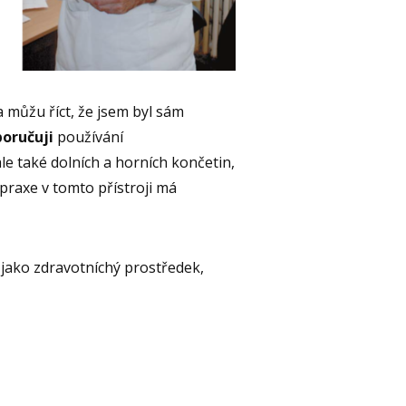
a můžu říct, že jsem byl sám
poručuji
používání
le také dolních a horních končetin,
opraxe v tomto přístroji má
jako zdravotníchý prostředek,