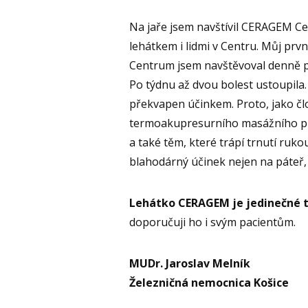
Na jaře jsem navštívil CERAGEM Ce
lehátkem i lidmi v Centru. Můj prv
Centrum jsem navštěvoval denně pro
Po týdnu až dvou bolest ustoupila.
překvapen účinkem. Proto, jako člo
termoakupresurního masážního příst
a také těm, které trápí trnutí ruko
blahodárný účinek nejen na páteř, 
Lehátko CERAGEM je jedinečné ta
doporučuji ho i svým pacientům.
MUDr. Jaroslav Melník
Železničná nemocnica Košice