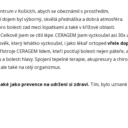
ntrum v Košicích, abych se obeznámil s prostředím,
ní dojem byl výborný, skvělá přednáška a dobrá atmosféra.
 bolesti zad mezi lopatkami a také v křížové oblasti.
 Celkově jsem se cítil lépe. CERAGEM jsem vyzkoušel asi 30x 
věk, který lehátko vyzkoušel, i jako lékař ortoped
vřele do
roje CERAGEM lidem, kteří pociťují bolesti nejen páteře, a
u a bolesti hlavy. Spojení tepelné terapie, akupresury a chir
ale také na celý organizmus.
ké jako prevence na udržení si zdraví.
Tím, bylo uznané 