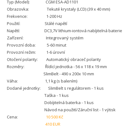
Typ (Model): CGM ESA-AD1101
Obrazovka: Tekuté krystaly (LCD) (39 x 40 mm)
Frekvence: 1-200 Hz
Použití: Stálé napětí
Napětí: DC3,7V lithium-iontová nabíjitelná baterie
Zařízení: Integrovaný systém
Provozní doba: 5-60 minut
Provozní režim: 1-6 úrovní
Otočení polarity: Automatický obraceč polarity
Rozměry: Řídící jednotka - 56 x 118 x 19 mm
SlimBelt - 490 x 200x 10 mm
Váha: 1,1 kg (s balením)
Dodané jednotky: SlimBelt s regulátorem - 1 kus
Taška - 1 kus
Dobíjitelná baterka - 1 kus
Návod na použití/Záruční list - 1 výtisk
Cena:
10 500 Kč
410 EUR