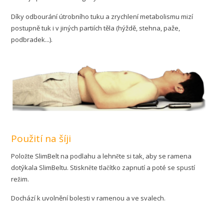
Díky odbourání útrobního tuku a zrychlení metabolismu mizí
postupně tuk i v jiných partiích těla (hýždě, stehna, paže,
podbradek...).
Použití na šíji
Položte SlimBelt na podlahu a lehněte si tak, aby se ramena
dotýkala SlimBeltu. Stiskněte tlačítko zapnutí a poté se spustí
režim.
Dochází k uvolnění bolesti v ramenou a ve svalech.