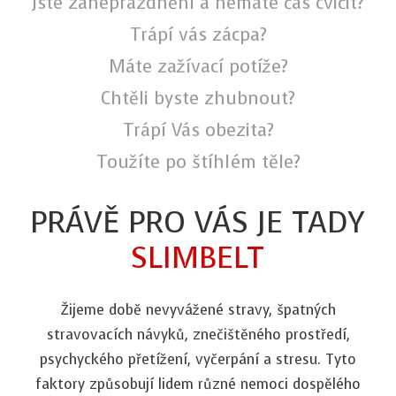
Jste zaneprázdnění a nemáte čas cvičit?
Trápí vás zácpa?
Máte zažívací potíže?
Chtěli byste zhubnout?
Trápí Vás obezita?
Toužíte po štíhlém těle?
PRÁVĚ PRO VÁS JE TADY
SLIMBELT
Žijeme době nevyvážené stravy, špatných
stravovacích návyků, znečištěného prostředí,
psychyckého přetížení, vyčerpání a stresu. Tyto
faktory způsobují lidem různé nemoci dospělého