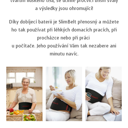
tvarům lidského těla, se účinně procvičí břišní svaly
a výsledky jsou ohromující!
Díky dobíjecí baterii je SlimBelt přenosný a můžete
ho tak používat při léhkých domacích pracích, při
procházce nebo při práci
u počítače. Jeho používání Vám tak nezabere ani
minutu navíc.